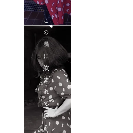
こ
の
渦
に
飲
ま
れ
て
踊
り