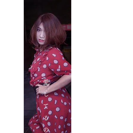
愛
し
て
る
の