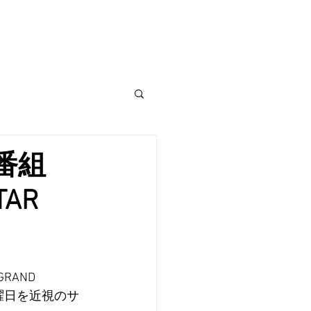
t番組
TAR
AND 
火曜日を近視のサ