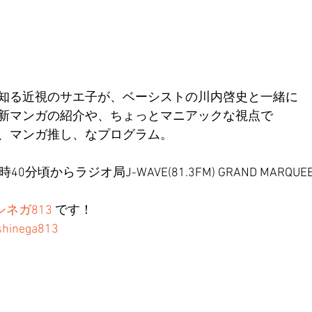
知る近視のサエ子が、ベーシストの川内啓史と一緒に
新マンガの紹介や、ちょっとマニアックな視点で
、マンガ推し、なプログラム。
7時40分頃から
ラジオ局J-WAVE(81.3FM) GRAND MARQ
シネガ813
 です！
oshinega813