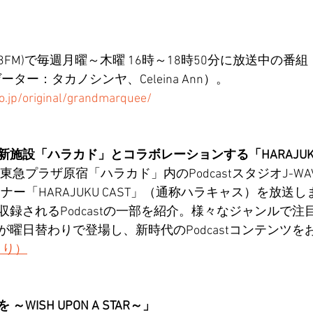
」
1.3FM)で毎週月曜～木曜 16時～18時50分に放送中の番組『
ーター：タカノシンヤ、Celeina Ann）。
o.jp/original/grandmarquee/
施設「ハラカド」とコラボレーションする「HARAJUKU 
急プラザ原宿「ハラカド」内のPodcastスタジオJ-WAVE A
ーナー「HARAJUKU CAST」（通称ハラキャス）を放送
録されるPodcastの一部を紹介。様々なジャンルで注
曜日替わりで登場し、新時代のPodcastコンテンツを
sより）
WISH UPON A STAR～」