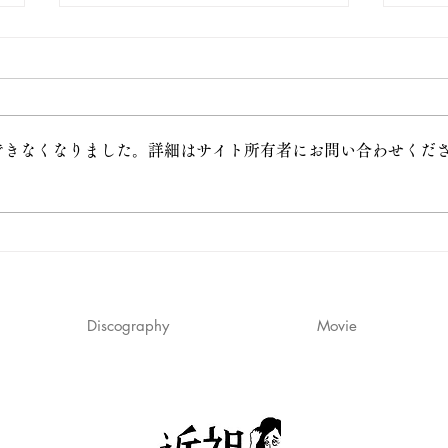
できなくなりました。詳細はサイト所有者にお問い合わせくだ
＜ラジオ＞J-WAVE GRAND
＜ラ
MARQUEE 「まだ気づかれて
WAV
いないマンガ！」特集で「#
「あ
漫画が読めるハッシュタグ」
7/
の紹介をしてきました！
Discography
Movie