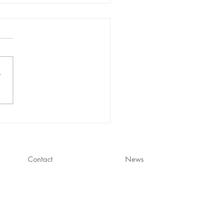
さ
ジオ公開収録＞J-
E「GRAND MARQUEE」
れ、ふかわじゃね？」
14 に出演します。
Contact
News