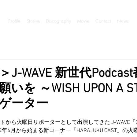
Profile
Stories
Discography
Movie
Contact
News
J-WAVE 新世代Podcas
を ～WISH UPON A S
ゲーター
トから火曜日リポーターとして出演してきた J-WAVE「GR
024年4月から始まる新コーナー「HARAJUKU CAST」の