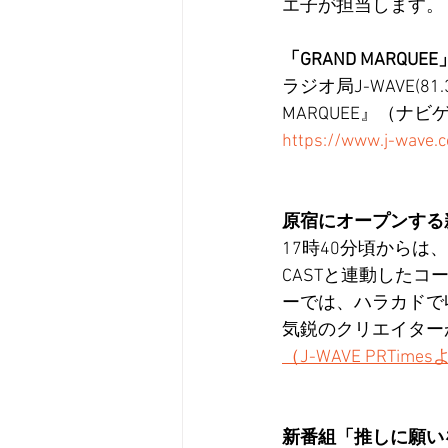
エ子が担当します。
「GRAND MARQUEE
ラジオ局J-WAVE(8
MARQUEE』（ナビゲ
https://www.j-wave.c
原宿にオープンする新
17時40分頃からは、東
CASTと連動したコ
ーでは、ハラカドで収
気鋭のクリエイターが
（J-WAVE PRTime
新番組「推しに願いを ～