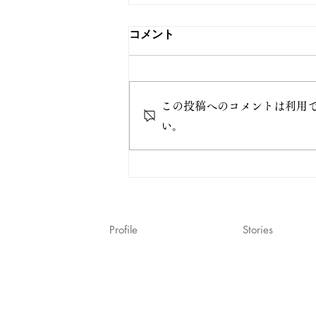
コメント
この投稿へのコメントは利用
い。
＜ラジオ公開収録＞J-
WAVE「GRAND MARQUEE」
「あれ、ふかわじゃね？」
7/28 に出演します。
Profile
Stories