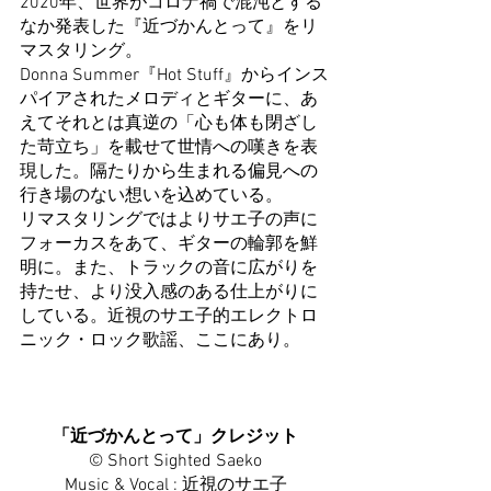
2020年、世界がコロナ禍で混沌とする
なか発表した『近づかんとって』をリ
マスタリング。
Donna Summer『Hot Stuff』からインス
パイアされたメロディとギターに、あ
えてそれとは真逆の「心も体も閉ざし
た苛立ち」を載せて世情への嘆きを表
現した。隔たりから生まれる偏見への
行き場のない想いを込めている。
リマスタリングではよりサエ子の声に
フォーカスをあて、ギターの輪郭を鮮
明に。また、トラックの音に広がりを
持たせ、より没入感のある仕上がりに
している。近視のサエ子的エレクトロ
ニック・ロック歌謡、ここにあり。
「近づかんとって」クレジット
©︎ Short Sighted Saeko
Music & Vocal : 近視のサエ子