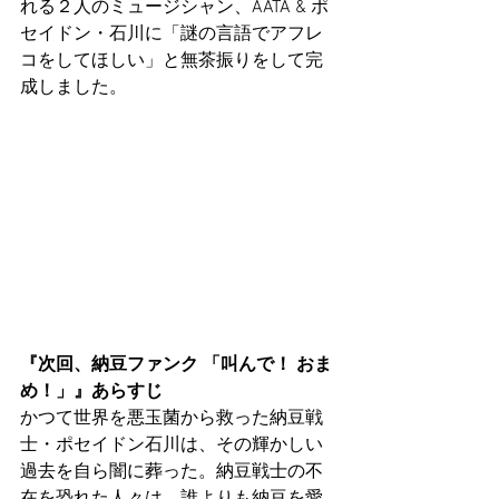
れる２人のミュージシャン、AATA & ポ
セイドン・石川に「謎の言語でアフレ
コをしてほしい」と無茶振りをして完
成しました。
『次回、納豆ファンク 「叫んで！ おま
め！」』あらすじ
かつて世界を悪玉菌から救った納豆戦
士・ポセイドン石川は、その輝かしい
過去を自ら闇に葬った。納豆戦士の不
在を恐れた人々は、誰よりも納豆を愛