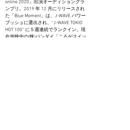
online 2020」出演オーディショングラ
ンプリ。2019 年 12 月にリリースされ
た「Blue Moment」は、J-WAVE パワー
プッシュに選出され、”J-WAVE TOKIO 
HOT 100” に５週連続でランクイン。現
在放映中の(株)バンダイ「ころがスイッ
チドラえもん」CM ソングの作詞／作
曲・コーラスを担当。
https://www.aata.jp/
■クレジット
『納豆ファンク』
Vocal : AATA
Music & Lyrics : ポセイドン・石川
Track Produce & Arrange, Recording & 
Mixing, Mastering Engineer : 島田尚
（lifetone music​​）
Photography & Styling :  雨森希紀